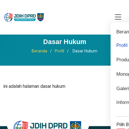
Bera
Dasar Hukum
Profil
Beranda
Profil
Dasar Hukum
Prod
Monog
ini adalah halaman dasar hukum
Galer
Infor
Pilih 