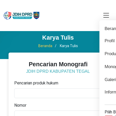
Bera
Karya Tulis
Profil
Beranda
Karya Tulis
Prod
Pencarian Monografi
Monog
JDIH DPRD KABUPATEN TEGAL
Galer
Pencarian produk hukum
Infor
Nomor
Pilih 