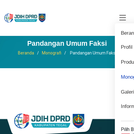
Bera
Pandangan Umum Faksi
Profil
Beranda
Monografi
Pandangan Umum Faksi
Prod
Monog
Galer
Infor
Pilih 