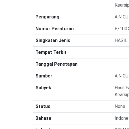
Kearsi
Pengarang
A.N G
Nomor Peraturan
B/100.
Singkatan Jenis
HASIL 
Tempat Terbit
Tanggal Penetapan
Sumber
A.N G
Subyek
Hasil 
Kearsi
Status
None
Bahasa
Indone