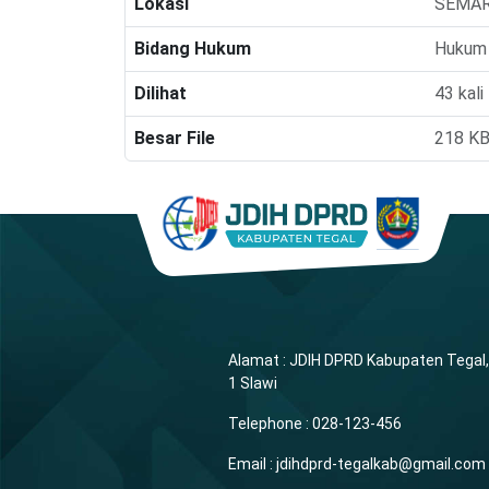
Lokasi
SEMA
Bidang Hukum
Hukum 
Dilihat
43 kali
Besar File
218 K
Alamat : JDIH DPRD Kabupaten Tegal, J
1 Slawi
Telephone : 028-123-456
Email : jdihdprd-tegalkab@gmail.com