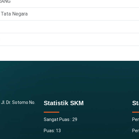
RANG
Tata Negara
B
Statistik SKM
St
l. Dr. Sotomo No. 
Sangat Puas : 29
Pen
Puas: 13
Pen